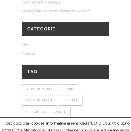
Ecco “IO SONO MUSEO”
Mediaformat entra in Officine del Levante
CATEGORIE
Idee
Imprese
TAG
#IOSONOMUSEO
CARD
CARD MUSEALE
IMPRESE
OFFICINE DEL LEVANTE
Il nostro sito usa i cookies. Informativa ai sensi dell’art. 13 D.LGS. 30 giugno
2003 n.196. Mediaformat utilizza i cookie per migliorare la tua esperienza